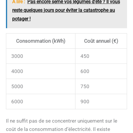
A lire :
Pas encore semé vos légumes d'été ? Il vous
reste quelques jours pour éviter la catastrophe au
potager !
Consommation (kWh)
Coût annuel (€)
3000
450
4000
600
5000
750
6000
900
Il ne suffit pas de se concentrer uniquement sur le
coût de la consommation d’électricité. Il existe