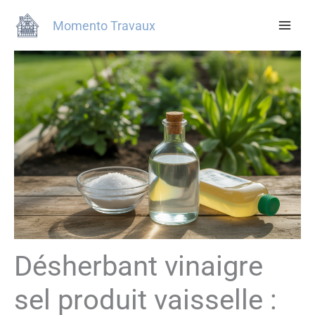
Aller
Momento Travaux
au
contenu
Désherbant vinaigre
sel produit vaisselle :