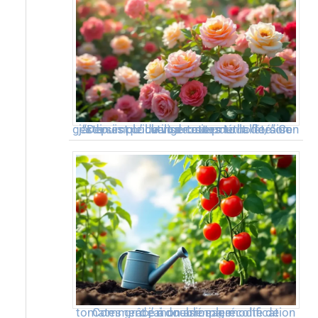
“Depuis qu’il utilise cette méthode, son jardin est couvert de roses tout l’été” Ce geste simple change tout pour la floraison de vos rosiers !
Comment j’ai doublé ma récolte de tomates grâce à une simple modification de mon arrosage